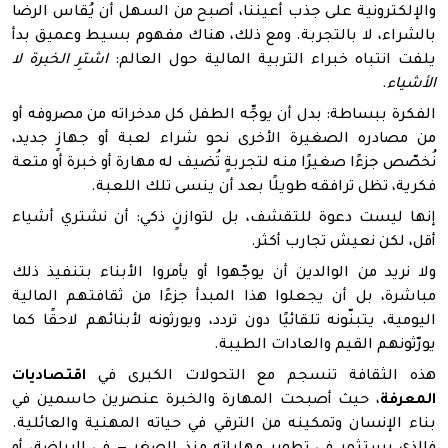
والإلكترونية على جذب أعيننا، أصبح من السهل أن يُقاس الرضا
بالشراء، لا بالتجربة. ومع ذلك، هناك مفهوم بسيط وعميق بدأ
يلفت انتباه خبراء التربية المالية حول
العالم:
اشترِ الخبرة لا
الأشياء
.
الفكرة ببساطة:
بدل أن يوجِّه الطفل كل مدخراته من مصروفه أو
من مصادره الصغيرة الأخرى نحو شراء لعبة أو جهازٍ جديد،
نُخصّص جزءًا صغيرًا منه لتجربةٍ تُضيف له مهارة أو خبرة أو متعة
فكرية، تظل ترافقه طويلًا بعد أن ينسى تلك اللعبة.
إنها ليست دعوة للتقشف، بل لتوازنٍ ذكي: أن نشتري أشياء
أقل، لكن نعيش تجارب أكثر
.
ولا نريد من الوالدين أن يوجّهوا أو يأمروا الأبناء بتنفيذ ذلك
مباشرة، بل أن يجعلوا هذا المبدأ جزءًا من ثقافتهم المالية
اليومية، يتبنّونه تلقائيًا دون تردد، ويورثونه لأبنائهم لاحقًا كما
يورّثونهم القيم والعادات الطيبة
.
هذه الثقافة تنسجم مع التحولات الكبرى في
اقتصاديات
المعرفة
، حيث أصبحت المهارة والخبرة عنصرين حاسمين في
بناء الإنسان وتمكينه من الترقي في حياته المهنية والعائلية.