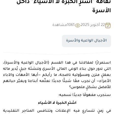
ثقافة "اشترِ الخبرة لا الأشياء" داخل
الأسرة
22 أكتوبر 2025
1061
مشاهدة
الأجيال الواعية والأسرة
استمرارًا لمقالاتنا في هذا القسم (
الأجيال الواعية والأسرة)
،
التي تدور حول بناء الوعي المالي الأسري وتنشئة جيلٍ يُدير ماله
بعقلٍ متزن ومسؤولية ناضجة، ما رأيكم —أيها الأمهات والآباء
الأعزاء— أن نجرب معًا شيئًا جديدًا نعلّمه أبناءنا ويغيّر حياتهم
للأفضل بشكلٍ ملموس؟
سنجرب مفهومًا جديدًا نسميه
:
اشترِ الخبرة لا الأشياء
في زمنٍ تتسارع فيه الإعلانات وتتنافس المتاجر التقليدية