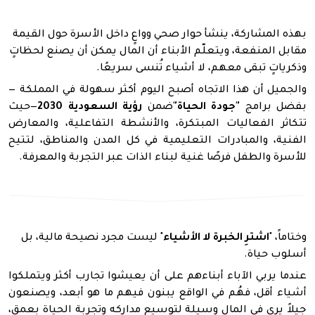
بهذه المشاركة، ينشأ حوار صحي وواعٍ داخل الأسرة حول القيمة
مقابل المنفعة، ويتعلّم الأبناء أن المال يمكن أن يصنع لحظاتٍ
وذكرياتٍ تبقى معهم، لا أشياء تُنسى سريعًا
.
والجميل أن هذا الاتجاه أصبح اليوم أكثر سهولة في المملكة —
بفضل برامج
"
جودة الحياة
"
ضمن
رؤية السعودية 2030
—
حيث
تتكاثر الفعاليات المبتكرة، والأنشطة التفاعلية، والمعارض
الفنية، والمبادرات التعليمية في كل المدن والمناطق، لتتيح
للأسرة والطفل فرصًا غنية لبناء الذات عبر التجربة والمعرفة
.
وختاماً، "
اشترِ الخبرة لا الأشياء
" ليست مجرد نصيحة مالية، بل
أسلوب حياة.
عندما يربي الآباء أبناءهم على أن يعيشوا تجارب أكثر ويتملكوا
أشياء أقل، فهُم في الواقع يبنون فيهم ما هو أبعد، ويصنعون
جيلاً يرى في المال وسيلة لتوسيع مداركه وتجربة الحياة بعمق،