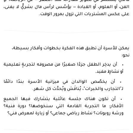
فالذي يستثمر في تطوير مهاراته منذ الصغر — في الرياضة، أو
الفن، أو العلوم، أو القيادة — يؤسّس لرأس مال بشريٍّ لا يفنى،
على عكس المشتريات التي تزول بمرور الوقت
.
يمكن للأسرة أن تطبق هذه الفكرة بخطوات وأفكار بسيطة،
نحو:
أن يدخِر الطفل جزءًا صغيرًا من مصروفه لتجربةٍ تعليمية
أو نشاطٍ مفيد
.
أن يخصّص الوالدان في ميزانية الأسرة بندًا دائمًا
لـ"التجارب والخبرات"، يُناقَش ويُحدَّث كل شهر
.
أن تكون هناك جلسة عائلية يتشارك فيها الجميع
الأفكار: ما التجربة القادمة التي سنخوضها؟ دورة فنية؟
ورشة روبوتات؟ نشاط رياضي جماعي؟ أو زيارة لمعرض فني؟